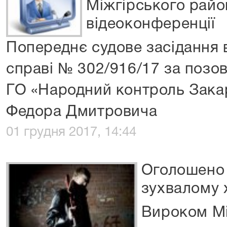
Міжгірського район
відеоконференції
Попереднє судове засідання в
справі № 302/916/17 за позо
ГО «Народний контроль Зака
Федора Дмитровича
01 грудня 2017, 14:44
Оголошено 
зухвалому 
Вироком Мі