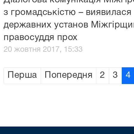
Діалогова комунікація Міжгі
з громадськістю – виявилас
державних установ Міжгірщин
правосуддя прох
20 жовтня 2017, 15:33
Перша
Попередня
2
3
4