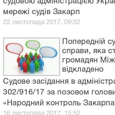
судовою адміністрацією Укра
мережі судів Закарп
22 листопада 2017, 09:52
Попередній с
справи, яка с
громадян Між
відкладено
Судове засідання в адміністр
302/916/17 за позовом голов
«Народний контроль Закарпа
16 листопада 2017, 15:52