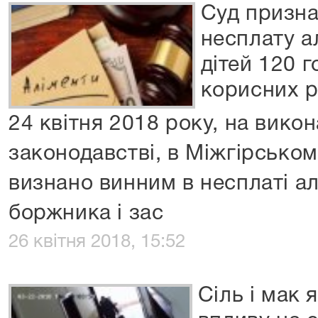
Суд призна
несплату а
дітей 120 
корисних р
24 квітня 2018 року, на викон
законодавстві, в Міжгірсько
визнано винним в несплаті ал
боржника і зас
26 квітня 2018, 15:52
Сіль і мак 