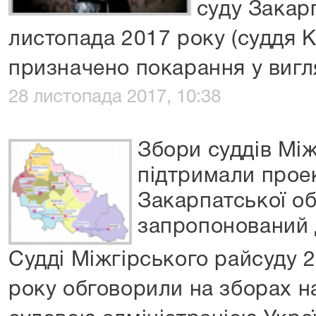
суду Закарп
листопада 2017 року (суддя К
призначено покарання у вигл
28 листопада 2017, 10:38
Збори суддів Між
підтримали проек
Закарпатської об
запропонований 
Судді Міжгірського райсуду 
року обговорили на зборах 