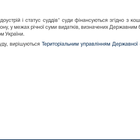
доустрій і статус суддів" с
уди фінансуються згідно з ко
ону, у межах річної суми видатків, визначених Державним 
м України.
суду, вирішуються
Територіальним управлінням Державної с