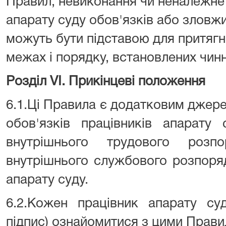
Правил, невиконання чи неналежне
апарату суду обов'язків або злов
можуть бути підставою для притягн
межах і порядку, встановлених чин
Розділ VI. Прикінцеві положення
6.1.Ці Правила є додатковим джер
обов'язків працівників апарату
внутрішнього трудового розп
внутрішнього службового розпоря
апарату суду.
6.2.Кожен працівник апарату су
підпис) ознайомитися з цими Прави