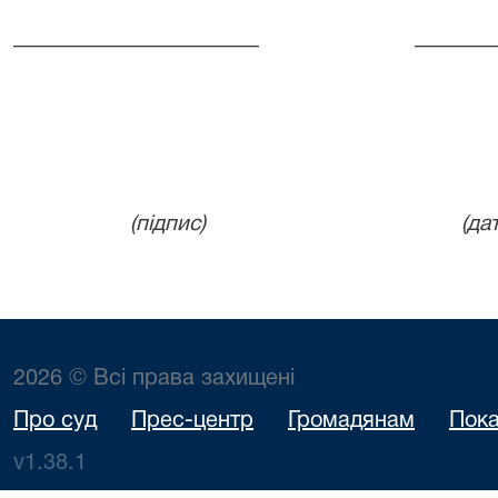
_________________ ________
(підпис) (дата
2026 © Всі права захищені
Про суд
Прес-центр
Громадянам
Пока
v1.38.1