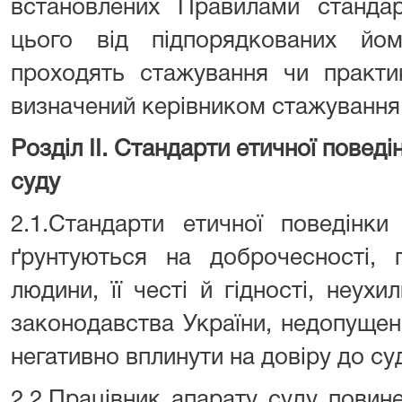
встановлених Правилами стандар
цього від підпорядкованих йому
проходять стажування чи практи
визначений керівником стажування
Розділ ІІ. Стандарти етичної повед
суду
2.1.Стандарти етичної поведінки
ґрунтуються на доброчесності, 
людини, її честі й гідності, неух
законодавства України, недопущенні
негативно вплинути на довіру до су
2.2.Працівник апарату суду повин