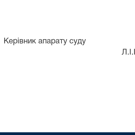
Керівник апа
Л.І.Іваниц