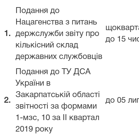
Подання до
Нацагенства з питань
щокварт
1.
держслужби звіту про
до 15 чи
кількісний склад
державних службовців
Подання до ТУ ДСА
України в
Закарпатській області
2.
до 05 ли
звітності за формами
1-мзс, 10 за ІІ квартал
2019 року