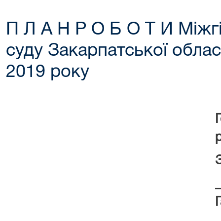
П Л А Н Р О Б О Т И Міжг
суду Закарпатської област
2019 року