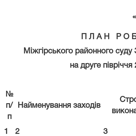
П Л А Н Р О Б
Міжгірського районного суду 
на
друг
е півріччя
№
Стр
п/
Найменування заходів
викон
п
1
2
3