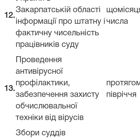
Закарпатській області
щомісяця
12.
інформації про штатну і
числа
фактичну чисельність
працівників суду
Проведення
антивірусної
профілактики,
протяго
13.
забезпечення захисту
півріччя
обчислювальної
техніки від вірусів
Збори суддів