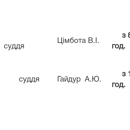
з 
Цімбота В.І.
суддя
год.
з 
суддя
Гайдур А.Ю.
год.