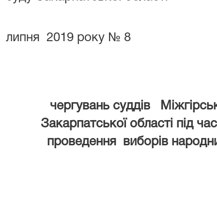
від «
липня 2019 року № 8
ГРА
чергувань суддів Міжгірсь
Закарпатської області під ча
проведення виборів народни