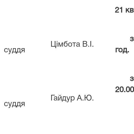
21 кв
з
Цімбота В.І.
суддя
год.
з
20.00
Гайдур А.Ю.
суддя