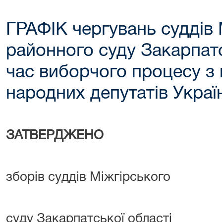
ГРАФІК чергувань суддів 
районного суду Закарпатс
час виборчого процесу з
народних депутатів Украї
ЗАТВЕРДЖЕНО
ріше
зборів суддів Міжгірського
район
суду Закарпатської області