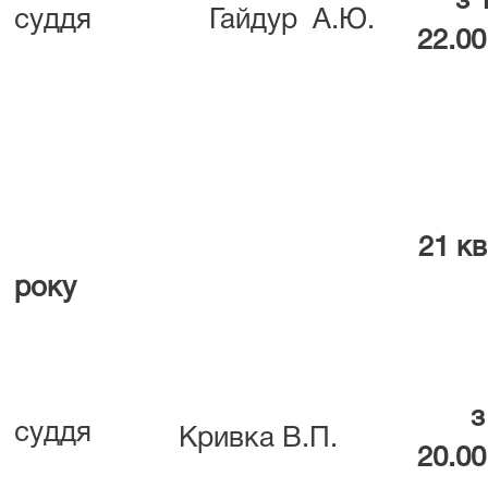
з 
суддя
Гайдур А.Ю.
22.00
21 кв
року
з
суддя
Кривка В.П.
20.00