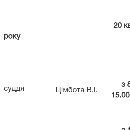
20 к
року
з 
суддя
Цімбота В.І.
15.00