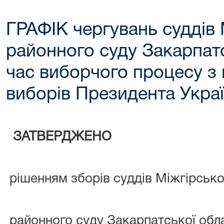
ГРАФІК чергувань суддів 
районного суду Закарпатс
час виборчого процесу з 
виборів Президента Укра
ЗАТВЕРДЖЕНО
рішенням зборів суддів Міжгірсько
районного суду Закарпатської обла