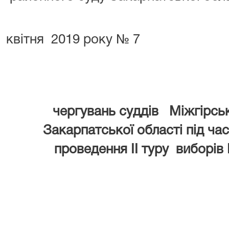
від «
квітня 2019 року № 7
ГРА
чергувань суддів Міжгірсь
Закарпатської області під ча
проведення ІІ туру виборів