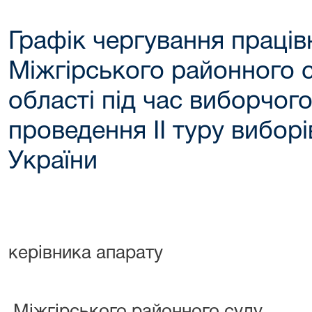
Графік чергування праців
Міжгірського районного 
області під час виборчог
проведення ІІ туру вибор
України
нака
керівника апарату