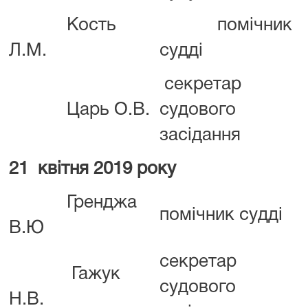
Кость
помічник
Л.М.
судді
секретар
Царь О.В.
судового
засідання
21 квітня 2019 року
Гренджа
помічник судді
В.Ю
секретар
Гажук
судового
Н.В.