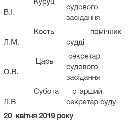
Куруц
судового
В.І.
засідання
Кость
помічник
Л.М.
судді
секретар
Царь
судового
О.В.
засідання
Субота
старший
Л.В
секретар суду
20 квітня 2019 року