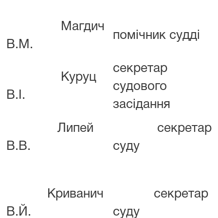
Магдич
помічник судді
В.М.
секретар
Куруц
судового
В.І.
засідання
Липей
секретар
В.В.
суду
Криванич
секретар
В.Й.
суду