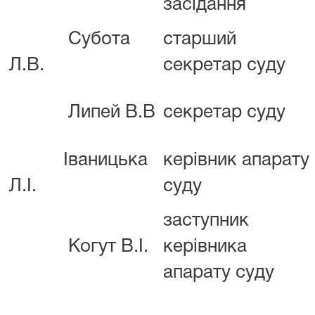
засідання
Субота
старший
Л.В.
секретар суду
Липей В.В
секретар суду
Іваницька
керівник апарату
Л.І.
суду
заступник
Когут В.І.
керівника
апарату суду