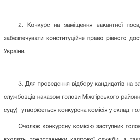
2. Конкурс на заміщення вакантної пос
забезпечувати конституційне право рівного до
України.
3. Для проведення відбору кандидатів на 
службовців наказом
голови Міжгірського районно
суду)
утворюється конкурсна комісія у складі го
Очолює конкурсну комісію заступник
голов
входять представники кадрової служб
и
, а так