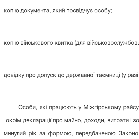
копію документа, який посвідчує особу;
копію військового квитка (для військовослужбовц
довідку про допуск до державної таємниці (у разі 
Особи, які працюють у
Міжгірському райс
окрім
деклараці
ї
про майно, доходи, витрати і з
минулий рік за формою, передбаченою Законом