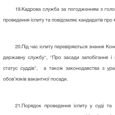
19
.Кадрова служба за погодженням з голов
проведення іспиту та повідомляє кандидатів про м
2
0
.Під час іспиту перевіряються знання Конс
державну службу"
,
"Про засади запобігання і п
статус суддів
"
,
а також законодавства з ура
обов’
язків
вакантної посади
.
2
1
.Порядок проведення іспиту у
суді
та п