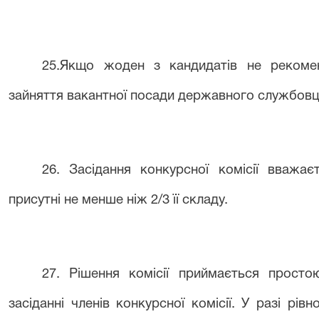
2
5
.Якщо жоден з кандидатів не рекоме
зайняття вакантної посади державного службовц
2
6
. Засідання конкурсної комісії вваж
присутні не менше ніж 2/3 її складу.
2
7
. Рішення комісії приймається простою
засіданні членів конкурсної комісії. У разі рів