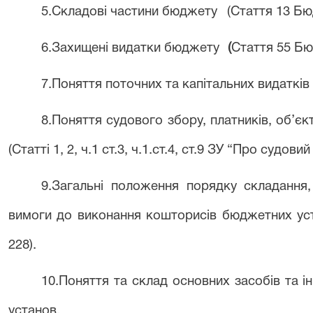
5.
Складові частини бюджету
(
Стаття 13
Бю
6.
Захищені видатки бюджету
(
Стаття 55
Бю
7.П
оняття поточних та капітальних видаткі
8.Поняття судового збору, платників, об’
єк
(Статті 1, 2, ч.1 ст.3, ч.1.ст.4, ст.9 ЗУ
“
Про судовий 
9.Загальні положення порядку
складання,
вимоги до виконання кошторисів бюджетних ус
228).
10.Поняття та склад основних засобів та 
установ.