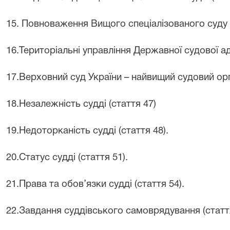
15. Повноваження Вищого спеціалізованого суду (
1
6
.Територіальні управління Державної судової ад
1
7
.Верховний суд України – найвищий судовий орга
18
.Незалежність судді (стаття 47)
1
9
.Недоторканість судді (стаття 48).
2
0
.Статус судді (стаття 51).
2
1
.Права та обов’язки судді (стаття 54).
2
2
.Завдання суддівського самоврядування (стаття