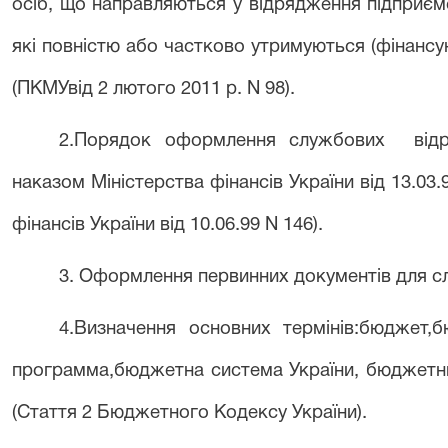
осіб, що направляються у відрядження підприєм
які повністю або частково утримуються (фінанс
(
ПКМУвід 2 лютого 2011 р. N 98
).
2.Порядок оформлення службових
від
наказом Міністерства фінансів України від 13.03.
фінансів України від 10.06.99 N 146).
3.
Оформлення первинних документів для с
4.
Визначення основних термінів
:
бюджет
,
б
программа
,
бюджетна система України
,
бюджетн
(Стаття 2 Бюджетного Кодексу України).