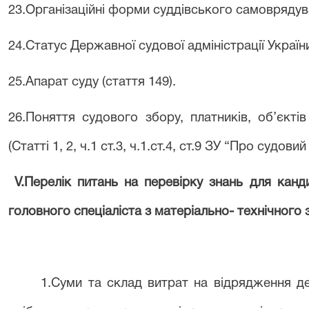
2
3
.Організаційні форми суддівського самоврядува
24
.Статус Державної судової адміністрації України
25
.Апарат суду (стаття 149).
26.Поняття судового збору, платників, об’
єкті
(Статті 1, 2, ч.1 ст.3, ч.1.ст.4, ст.9 ЗУ
“
Про судовий 
V.
Перелік питань на перевірку знань для канд
г
оловн
ого
спеціаліст
а
з матеріально- технічного
1.Суми та склад витрат на відрядження д