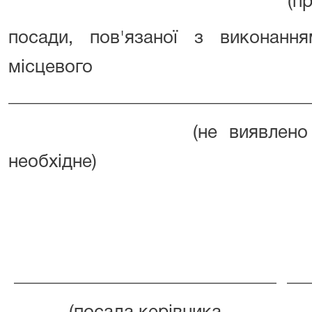
(п
посади, пов'язаної з виконан
місцевого сам
_________________________________
(не виявлено
необхідне)
_____________________________
__