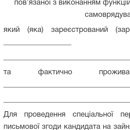
пов’язаної з виконанням функці
самоврядува
який (яка) зареєстрований (за
__________________
_________________________________
та фактично прожи
_________________________________
_________________________________
Для проведення спеціальної пер
письмової згоди кандидата на зай