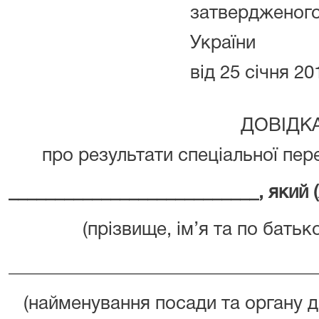
затверджен
України
від 25 січня 2
ДОВІДК
про результати спеціальної пер
___________________________, який 
(прізвище, ім’я та по батько
_________________________________
(найменування посади та органу д