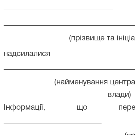
____________________________
_________________________________
(прізвище та ініці
надсила
_________________________________
(найменування центра
влади)
Інформації, що пере
_________________________