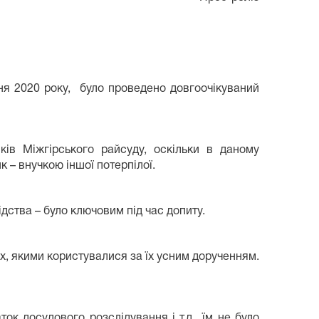
ня 2020 року, було проведено довгоочікуваний
ків Міжгірського райсуду, оскільки в даному
 – внучкою іншої потерпілої.
дства – було ключовим під час допиту.
их, якими користувалися за їх усним дорученням.
ок досудового розслідування і т.д., їм не було