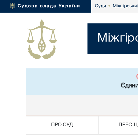
Міжгірськи
Судова влада України
Суди
•
Міжгір
Єдини
ПРО СУД
ПРЕС-Ц