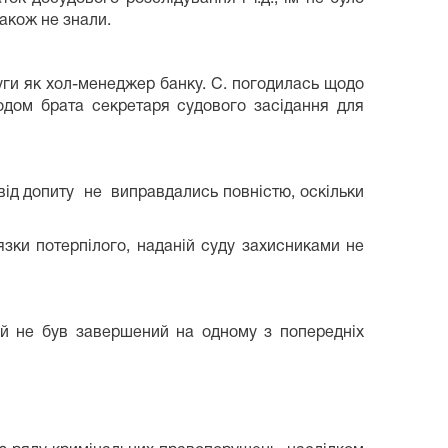
також не знали.
луги як хол-менеджер банку. С. погодилась щодо
кодом брата секретаря судового засідання для
 від допиту не виправдались повністю, оскільки
и потерпілого, наданій суду захисниками не
ий не був завершений на одному з попередніх