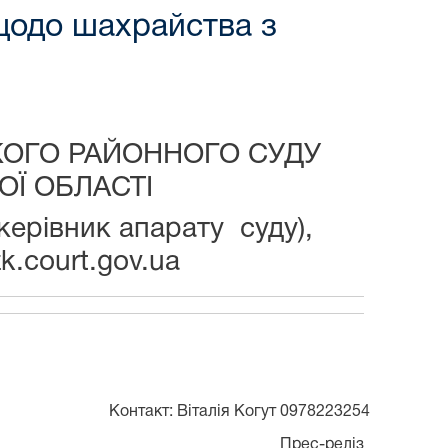
 щодо шахрайства з
КОГО РАЙОННОГО СУДУ
ОЇ ОБЛАСТІ
керівник апарату суду),
k.court.gov.ua
Контакт: Віталія Когут 0978223254
Прес-реліз