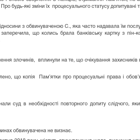
в. Про будь-які зміни їх процесуального статусу допитувані 
і відносини з обвинуваченою С., яка часто надавала їм пос
 заперечила, що колись брала банківську картку з пін-
и.
нення злочинів, вплинули на те, що очікування захисників
що копія Пам’ятки про процесуальні права і обов’язк
али суд в необхідності повторного допиту слідчого, як
чинах обвинувачена не визнає.