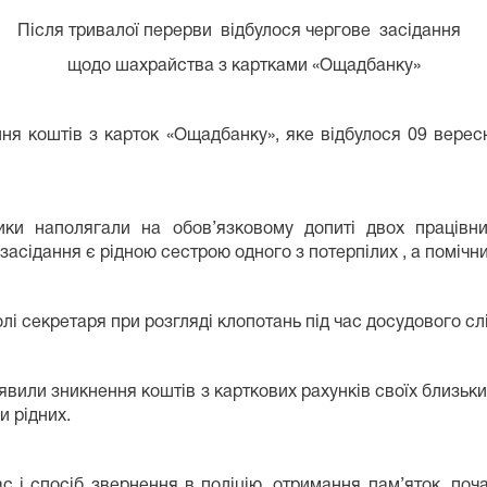
Після тривалої перерви відбулося чергове засідання
щодо шахрайства з картками «Ощадбанку»
ння коштів з карток «Ощадбанку», яке відбулося 09 верес
ки наполягали на обов’язковому допиті двох працівни
сідання є рідною сестрою одного з потерпілих , а помічник
і секретаря при розгляді клопотань під час досудового слі
иявили зникнення коштів з карткових рахунків своїх близьк
и рідних.
с і спосіб звернення в поліцію, отримання пам’яток, почат