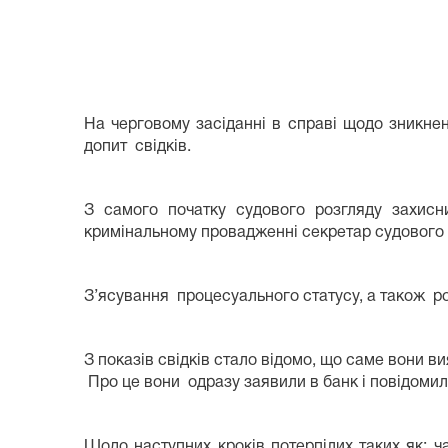
На черговому засіданні в справі щодо зникне
допит свідків.
З самого початку судового розгляду захисни
кримінальному провадженні секретар судового за
З’ясування процесуального статусу, а також рол
З показів свідків стало відомо, що саме вони в
Про це вони одразу заявили в банк і повідомил
Щодо наступних кроків потерпілих таких як: ча