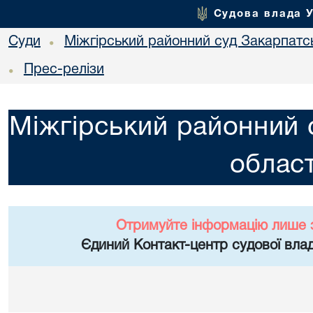
Судова влада 
Суди
Міжгірський районний суд Закарпатсь
•
Прес-релізи
•
Міжгірський районний 
област
Отримуйте інформацію лише 
Єдиний Контакт-центр судової влад