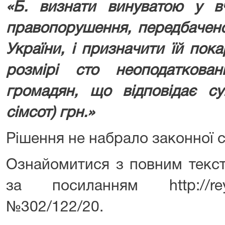
«Б. визнати винуватою у вч
правопорушення, передбачено
України, і призначити їй пок
розмірі сто неоподаткован
громадян, що відповідає су
сімсот) грн.»
Рішення не набрало законної с
Ознайомитися з повним текс
за посиланням http://reye
№302/122/20.