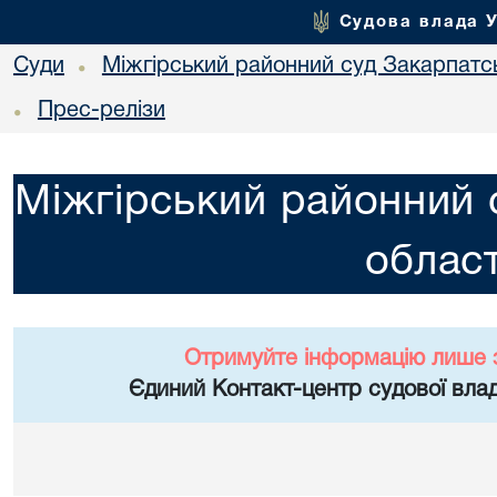
Судова влада 
Суди
Міжгірський районний суд Закарпатсь
•
Прес-релізи
•
Міжгірський районний 
област
Отримуйте інформацію лише 
Єдиний Контакт-центр судової влад