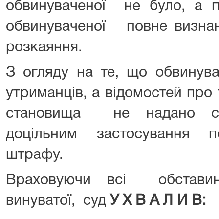
обвинуваченої не було, а 
обвинуваченої повне визн
розкаяння.
З огляду на те, що обвинув
утриманців, а відомостей про
становища не надано су
доцільним застосування 
штрафу.
Враховуючи всі обстави
винуватої, суд
У Х В А Л И В: