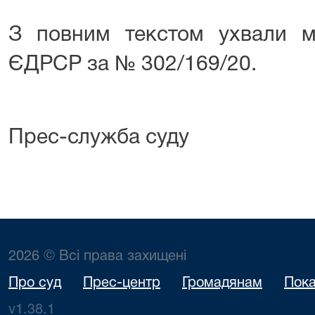
З повним текстом ухвали 
ЄДРСР за № 302/169/20.
Прес-служба суду
2026 © Всі права захищені
Про суд
Прес-центр
Громадянам
Пока
v1.38.1