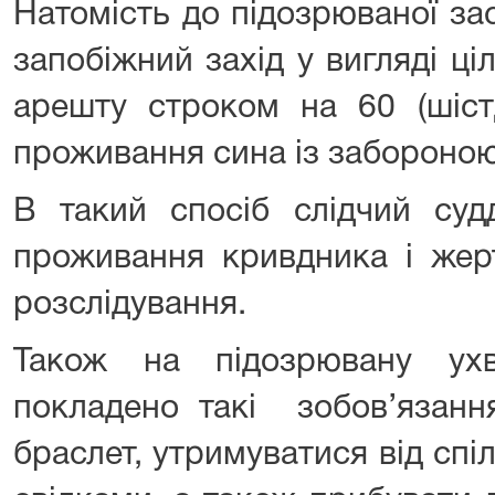
Натомість до підозрюваної за
запобіжний захід у вигляді ц
арешту строком на 60 (шіст
проживання сина із забороною
В такий спосіб слідчий суд
проживання кривдника і жер
розслідування.
Також на підозрювану ухв
покладено такі зобов’язанн
браслет, утримуватися від спі