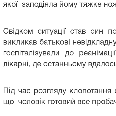
якої заподіяла йому тяжке нож
Свідком ситуації став син п
викликав батькові невідкладн
госпіталізували до реанімаці
лікарні, де останньому вдалос
Під час розгляду клопотання 
що чоловік готовий все проб