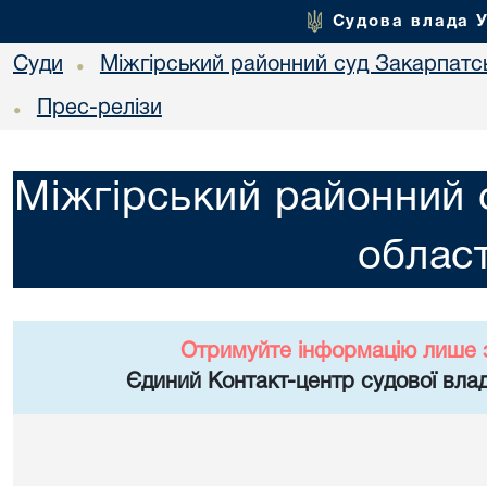
Судова влада 
Суди
Міжгірський районний суд Закарпатсь
•
Прес-релізи
•
Міжгірський районний 
област
Отримуйте інформацію лише 
Єдиний Контакт-центр судової влад