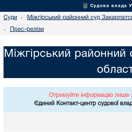
Судова влада 
Суди
Міжгірський районний суд Закарпатсь
•
Прес-релізи
•
Міжгірський районний 
област
Отримуйте інформацію лише 
Єдиний Контакт-центр судової влад