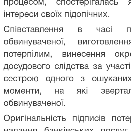
процесом, спостерігалась
інтереси своїх підопічних.
Співставлення в часі 
обвинуваченої, виготовле
потерпілим, винесення ок
досудового слідства за участ
сестрою одного з ошукани
моменти, на які зверта
обвинуваченої.
Оригінальність підписів пот