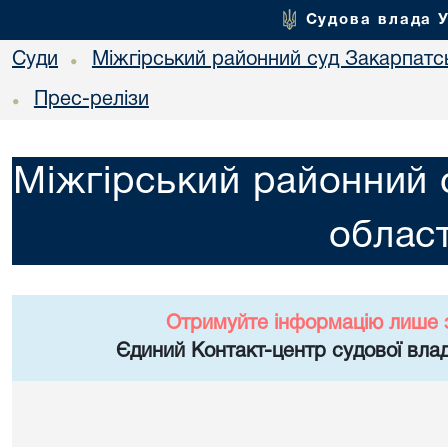
Судова влада 
Суди
Міжгірський районний суд Закарпатсь
•
Прес-релізи
•
Міжгірський районний 
област
Отримуйте інформацію лише 
Єдиний Контакт-центр судової влад