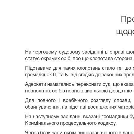
Пр
щодо
На черговому судовому засіданні в справі що
статус окремих осіб, про що клопотала сторона 
Підставами для таких клопотань стало те, що 
громадянок Ц. та К. від свідків до законних пр
Адвокати намагались переконати суд, що вказа
повнолітніх осіб з повною цивільною дієздатніст
Для повного і всебічного розгляду справи,
обвинувачення, на підставі досліджених матеріа
На наступному засіданні вказані громадянки б
Кримінального процесуального кодексу.
Через брак часу, окрім вищезазначеного в даном