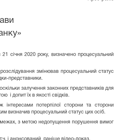
ави
анку»
 21 січня 2020 року, визначено процесуальний
о розслідування змінював процесуальний статус
ідки-представники.
оскільки залучення законних представників для
 і допит їх в якості свідків.
ж інтересами потерпілої сторони та сторони
ким визначив процесуальний статус цих осіб.
ом межах, з метою недопущення порушення вимог
.ч. і анонсований раніше відео-доказ.