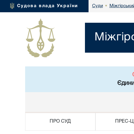
Міжгірськи
Судова влада України
Суди
•
Міжгір
Єдини
ПРО СУД
ПРЕС-Ц