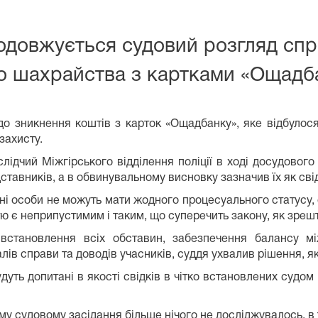
одовжується судовий розгляд спр
 шахрайства з картками «Ощадб
до зникнення коштів з карток «Ощадбанку», яке відбулося
захисту.
слідчий Міжгірського відділення поліції в ході досудовог
едставників, а в обвинувальному висновку зазначив їх як св
ні особи не можуть мати жодного процесуального статусу, 
ю є неприпустимим і таким, що суперечить закону, як зрештою
 встановлення всіх обставин, забезпечення балансу мі
лів справи та доводів учасників, суддя ухвалив рішення, я
удуть допитані в якості свідків в чітко встановлених суд
у судовому засідання більше нічого не досліджувалось, в т