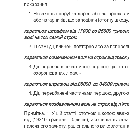
покарання:
Незаконна порубка дерев або чагарників у
або чагарників, що заподіяли істотну шкоду,
карається штрафом від 17000 до 25000 гривень
волі на той самий строк.
Ті самі дії, вчинені повторно або за попере
караються обмеженням волі на строк від трьох д
Дії, передбачені частиною першою цієї стат
охоронюваних лісах, -
караються штрафом від 25000 до 34000 гривень 
Дії, передбачені частинами першою, другою 
караються позбавленням волі на строк від п’яти
Примітка. 1. У цій статті істотною шкодою вва
від (19210 гривень і більше), або інша істо
належного захисту, раціонального використання 