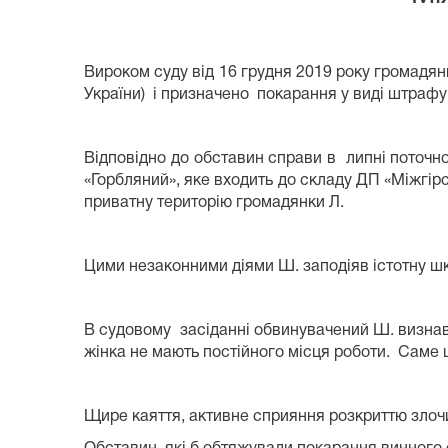
Вироком суду від 16 грудня 2019 року громадяни
України) і призначено покарання у виді штрафу
Відповідно до обставин справи в липні поточ
«Горбляний», яке входить до складу ДП «Міжгір
приватну територію громадянки Л.
Цими незаконними діями Ш. заподіяв істотну ш
В судовому засіданні обвинувачений Ш. визнав 
жінка не мають постійного місця роботи. Саме це
Щире каяття, активне сприяння розкриттю зло