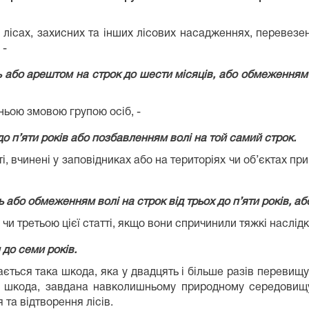
 лісах, захисних та інших лісових насадженнях, перевезен
 -
 або арештом на строк до шести місяців, або обмеженням в
дньою змовою групою осіб, -
о п’яти років або позбавленням волі на той самий строк.
ті, вчинені у заповідниках або на територіях чи об’єктах п
або обмеженням волі на строк від трьох до п’яти років, аб
чи третьою цієї статті, якщо вони спричинили тяжкі наслідки
 до семи років.
жається така шкода, яка у двадцять і більше разів переви
тна шкода, завдана навколишньому природному середовищ
та відтворення лісів.