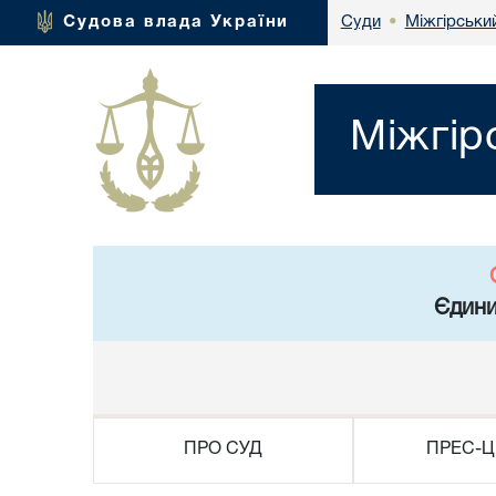
Міжгірськи
Судова влада України
Суди
•
Міжгір
Єдини
ПРО СУД
ПРЕС-Ц