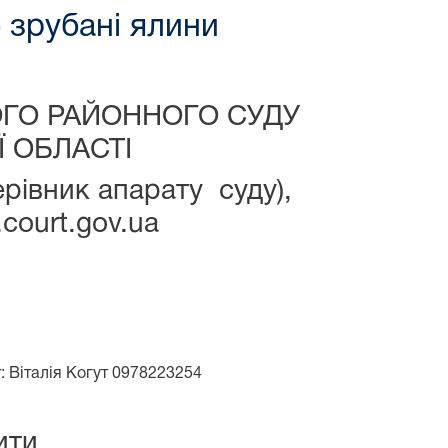
 зрубані ялини
ОГО РАЙОННОГО СУДУ
 ОБЛАСТІ
ерівник апарату суду),
court.gov.ua
: Віталія Когут 0978223254
ити