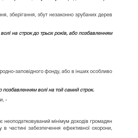
ня, зберігання, збут незаконно зрубаних дерев
олі на строк до трьох років, або позбавленням
риродно-заповідного фонду, або в інших особливо
о позбавленням волі на той самий строк.
, -
щує неоподатковуваний мінімум доходів громадян
у в частині забезпечення ефективної охорони,