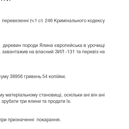
 перевезенні (ч.1 ст. 246 Кримінального кодексу
х деревин породи Ялина європейська в урочищі
. завантажив на власний ЗИЛ -131 та перевіз на
му 38956 гривень 54 копійки.
 матеріальному становищі, оскільки ані він ані
 зрубати три ялини та продати їх.
при призначенні покарання.