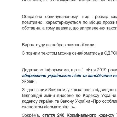
Обставин, які б обтяжували покарання винного
Обираючи обвинуваченому вид і розмір покар
позитивно характеризується по місцю прожива
обставин, а тому вважав, що виправлення такого
Вирок суду не набрав законної сили.
З повним текстом можна ознайомитись в ЄДР
Додатково інформуємо, що з 1 січня 2019 року
збереження українських лісів та запобігання 
Україні.
Згідно із цим Законом, у кілька разів підвищен
Відповідні зміни внесено до Кодексу України
кодексу України та Закону України «Про особлив
експортом лісоматеріалів».
Зокрема,
стаття 246 Кримінального кодексу 