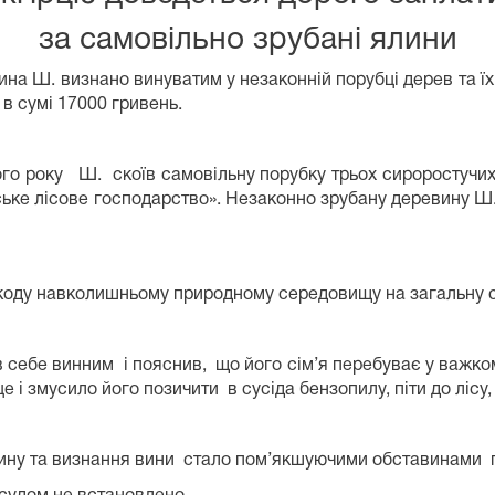
за самовільно зрубані ялини
на Ш. визнано винуватим у незаконній порубці дерев та їх
 в сумі 17000 гривень.
ного року Ш. скоїв самовільну порубку трьох сироростучи
ське лісове господарство». Незаконно зрубану деревину Ш
коду навколишньому природному середовищу на загальну су
себе винним і пояснив, що його сім’я перебуває у важкому
 і змусило його позичити в сусіда бензопилу, піти до лісу,
чину та визнання вини стало пом’якшуючими обставинами 