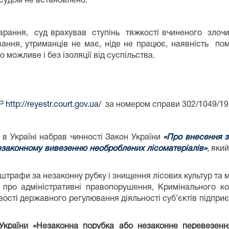
 судом не встановлено.
ання, суд врахував ступінь тяжкості вчиненого злочин
ння, утриманців не має, ніде не працює, наявність пом
 можливе і без ізоляції від суспільства.
СР
http://reyestr.court.gov.ua/
за номером справи 302/1049/19
 в Україні набрав чинності Закон України
«Про внесення з
незаконному вивезенню необроблених лісоматеріалів»
, яки
о штрафи за незаконну рубку і знищення лісових культур та 
 про адміністративні правопорушення, Кримінального к
ості державного регулювання діяльності суб’єктів підприєм
України «
Незаконна порубка або незаконне перевезення