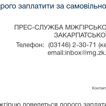
рого заплатити за самовільно
ПРЕС-СЛУЖБА МІЖГІРСЬК
ЗАКАРПАТСЬКОЇ
Телефон: (03146) 2-30-71 (к
email:inbox@mg.zk.
Контакт
жгірцю доведеться дорого заплат