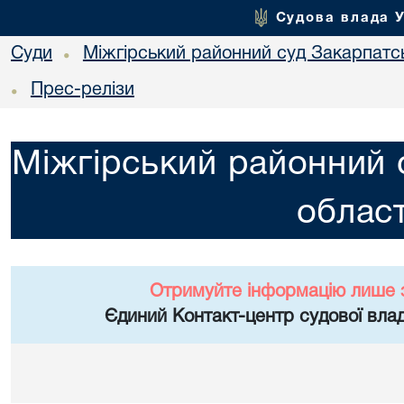
Судова влада 
Суди
Міжгірський районний суд Закарпатсь
•
Прес-релізи
•
Міжгірський районний 
област
Отримуйте інформацію лише 
Єдиний Контакт-центр судової влад