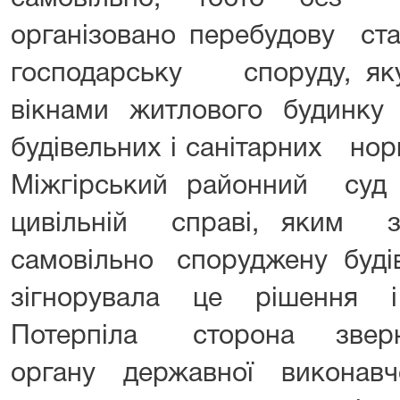
організовано перебудову с
господарську споруду, 
вікнами житлового будинку 
будівельних і санітарних но
Міжгірський районний с
цивільній справі, яким з
самовільно споруджену буді
зігнорувала це рішення 
Потерпіла сторона зверн
органу державної виконав