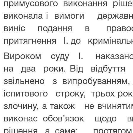
примусового виконання ріше
виконала і вимоги держав
виніс подання в правоо
притягнення І. до кримінальн
Вироком суду І. наказан
на два роки. Від відбутт
звільнено з випробуванням
іспитового строку, трьох ро
злочину, а також не вчиня
виконає обов’язок щодо 
рішення, а саме: протя