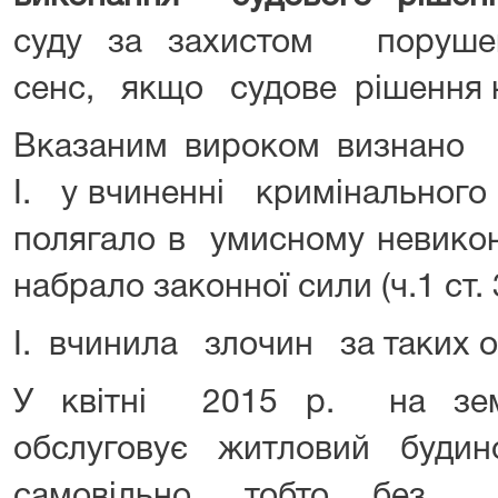
суду за захистом поруше
сенс, якщо судове рішення н
Вказаним вироком визнано 
І. у вчиненні кримінальног
полягало в умисному невикон
набрало законної сили (ч.1 ст.
І. вчинила злочин за таких о
У квітні 2015 р. на зем
обслуговує житловий будино
самовільно, тобто без 