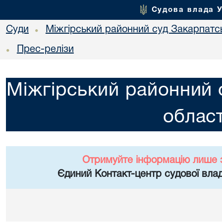
Судова влада 
Суди
Міжгірський районний суд Закарпатсь
•
Прес-релізи
•
Міжгірський районний 
област
Отримуйте інформацію лише 
Єдиний Контакт-центр судової влад