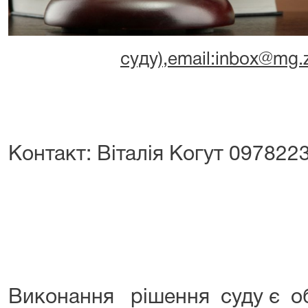
суду),email:inbox@mg.z
Контакт: Віталія Когут 097822
Виконання рішення суду є о