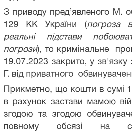
З приводу пред’явленого М. о
129 КК України (
п
огроза 
реальні підстави побоюва
погрози
), то кримінальне про
19.07.2023 закрито, у зв'язку
Г. від приватного обвинувачен
Прикметно, що кошти в сумі 16
в рахунок застави мамою вій
згодою та згодою обвинувач
повному обсязі на спе