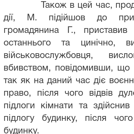
Також в цей час, продов
дії, М. підійшов до при
громадянина Г., пристави
останнього та цинічно, в
військовослужбовця, вис
вбивством, повідомивши, що 
так як на даний час діє воєнн
право, після чого відвів ду
підлоги кімнати та здійсн
підлогу будинку, після чог
будинку.