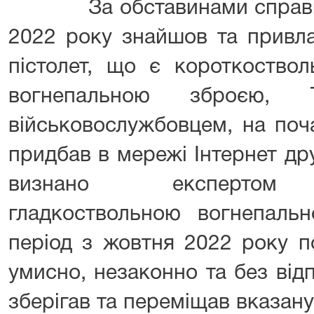
За обставинами справи с
2022 року знайшов та привл
пістолет, що є короткоство
вогнепальною зброєю, 
військовослужбовцем, на поч
придбав в мережі Інтернет др
визнано експертом к
гладкоствольною вогнепаль
період з жовтня 2022 року п
умисно, незаконно та без від
зберігав та переміщав вказан