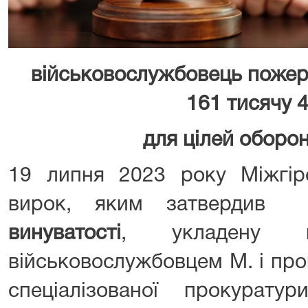
військовослужбовець пожерт
161 тисячу 4
для цілей оборо
19 липня 2023 року Міжгір
вирок, яким затверди
винуватості
, укладену м
військовослужбовцем М. і пр
спеціалізованої прокурат