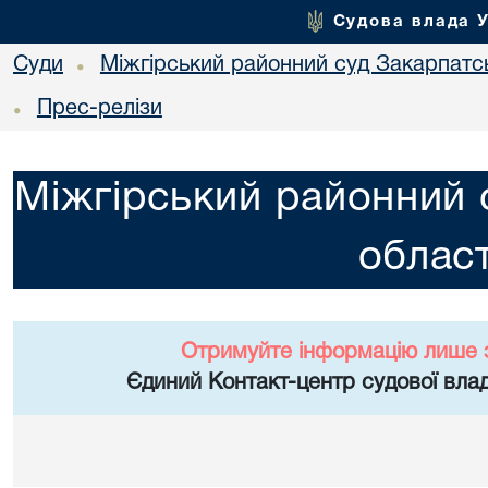
Судова влада 
Суди
Міжгірський районний суд Закарпатсь
•
Прес-релізи
•
Міжгірський районний 
област
Отримуйте інформацію лише 
Єдиний Контакт-центр судової влад