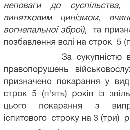
неповаги до суспільства,
винятковим цинізмом, вчин
вогнепальної зброї)
, та призн
позбавлення волі на строк 5 (п
За сукупністю вчине
правопорушень військовосл
призначено покарання у вид
строк 5 (п'ять) років із зві
цього покарання з випр
іспитового строку на 3 (три) р