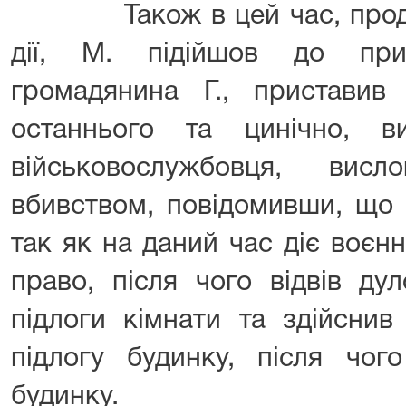
Також в цей час, продов
дії, М. підійшов до при
громадянина Г., пристави
останнього та цинічно, в
військовослужбовця, вис
вбивством, повідомивши, що 
так як на даний час діє воєнн
право, після чого відвів ду
підлоги кімнати та здійсн
підлогу будинку, після чог
будинку.