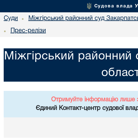
Судова влада 
Суди
Міжгірський районний суд Закарпатсь
•
Прес-релізи
•
Міжгірський районний 
област
Отримуйте інформацію лише 
Єдиний Контакт-центр судової влад