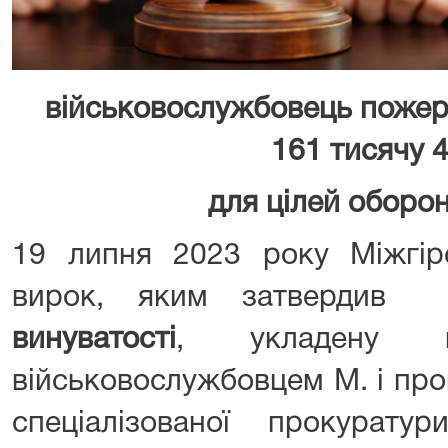
військовослужбовець пожерт
161 тисячу 4
для цілей оборо
19 липня 2023 року Міжгір
вирок, яким затверди
винуватості
, укладену м
військовослужбовцем М. і пр
спеціалізованої прокурат