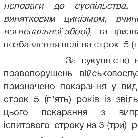
неповаги до суспільства,
винятковим цинізмом, вчин
вогнепальної зброї)
, та призн
позбавлення волі на строк 5 (п
За сукупністю вчине
правопорушень військовосл
призначено покарання у вид
строк 5 (п'ять) років із зві
цього покарання з випр
іспитового строку на 3 (три) р