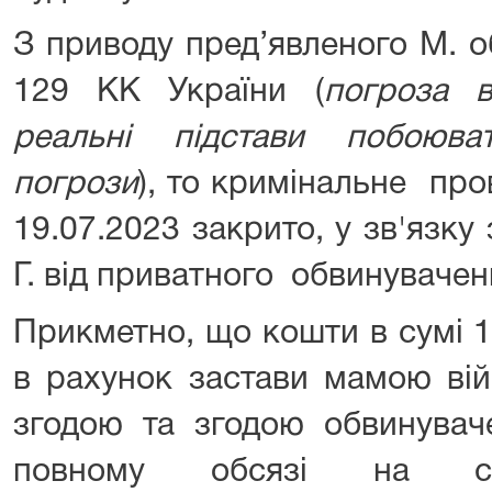
З приводу пред’явленого М. о
129 КК України (
п
огроза 
реальні підстави побоюва
погрози
), то кримінальне про
19.07.2023 закрито, у зв'язку
Г. від приватного обвинувачен
Прикметно, що кошти в сумі 16
в рахунок застави мамою вій
згодою та згодою обвинувач
повному обсязі на спе