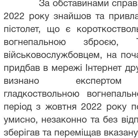
За обставинами справи с
2022 року знайшов та привл
пістолет, що є короткоство
вогнепальною зброєю, 
військовослужбовцем, на поч
придбав в мережі Інтернет др
визнано експертом к
гладкоствольною вогнепаль
період з жовтня 2022 року п
умисно, незаконно та без від
зберігав та переміщав вказан