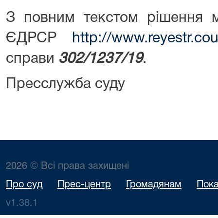
З повним текстом рішення 
ЄДРСР
http://www.reyestr.cou
справи
302/1237/19
.
Пресслужба суду
2026 © Всі права захищені
Про суд
Прес-центр
Громадянам
Пока
v1.38.1