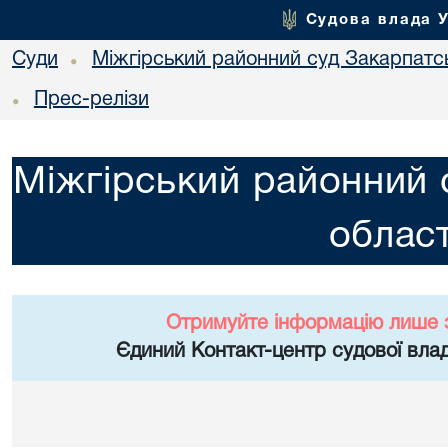
Судова влада 
Суди
Міжгірський районний суд Закарпатсь
•
Прес-релізи
•
Міжгірський районний 
област
Отримуйте інформацію лише 
Єдиний Контакт-центр судової влад