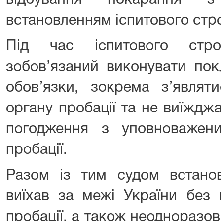
відбування покарання з
встановленням іспитового стро
Під час іспитового стр
зобов’язаний виконувати пок
обов’язки, зокрема з’являт
органу пробації та не виїждж
погодження з уповноважен
пробації.
Разом із тим судом встано
виїхав за межі України без
пробації, а також неодноразо