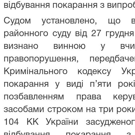
відбування покарання з випро
Судом установлено, що в
районного суду від 27 грудн
визнано винною у вчине
правопорушення, передба
Кримінального кодексу Ук
покарання у виді п’яти рок
позбавленням права керу
засобами строком на три роки.
104 КК України засудженог