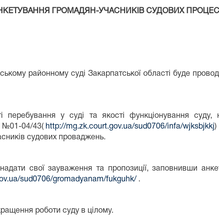
НКЕТУВАННЯ ГРОМАДЯН-УЧАСНИКІВ СУДОВИХ ПРОЦЕС
ірському районному суді Закарпатської області буде прово
і перебування у суді та якості функціонування суду, 
у №01-04/43(
http://mg.zk.court.gov.ua/sud0706/infa/wjksbjkkj
)
асників судових проваджень.
надати свої зауваження та пропозиції, заповнивши анке
.gov.ua/sud0706/gromadyanam/fukguhk/
.
ращення роботи суду в цілому.