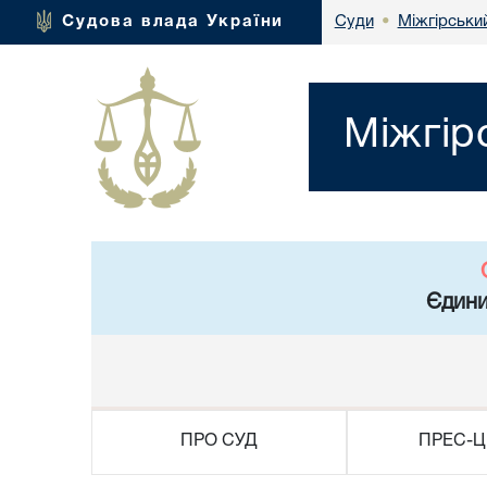
Міжгірськи
Судова влада України
Суди
•
Міжгір
Єдини
ПРО СУД
ПРЕС-Ц