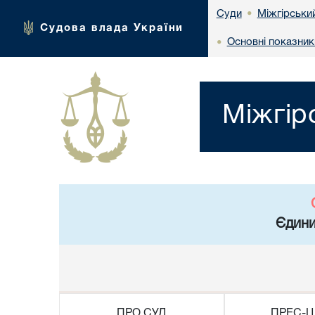
Міжгірськи
Суди
•
Судова влада України
Основні показник
•
Міжгір
Єдини
ПРО СУД
ПРЕС-Ц