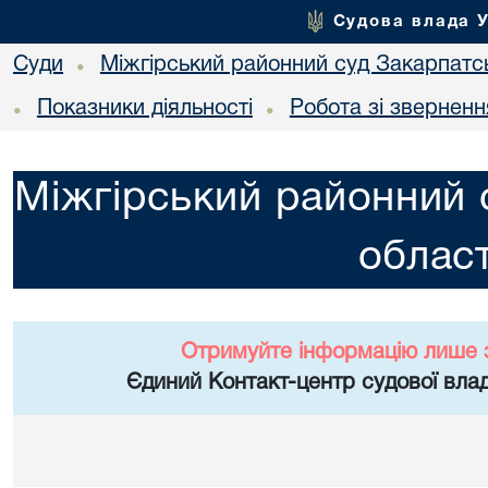
Судова влада 
Суди
Міжгірський районний суд Закарпатсь
•
Показники діяльності
Робота зі звернен
•
•
Міжгірський районний 
област
Отримуйте інформацію лише 
Єдиний Контакт-центр судової влад