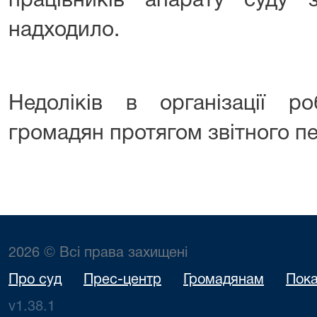
працівників апарату суду 
надходило.
Недоліків в організації р
громадян протягом звітного пе
2026 © Всі права захищені
Про суд
Прес-центр
Громадянам
Пока
v1.38.1