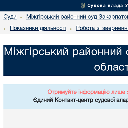
Судова влада 
Суди
Міжгірський районний суд Закарпатсь
•
Показники діяльності
Робота зі звернен
•
•
Міжгірський районний 
област
Отримуйте інформацію лише 
Єдиний Контакт-центр судової влад