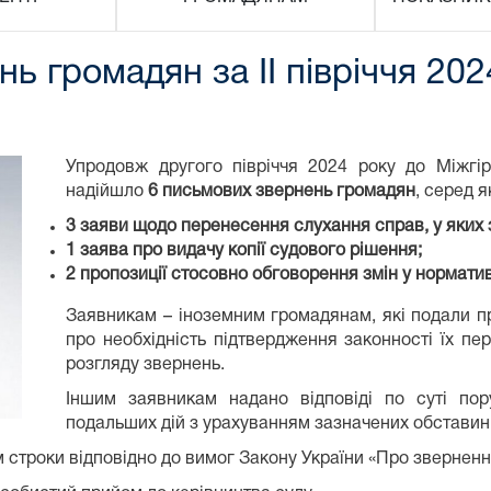
нь громадян за ІІ півріччя 20
Упродовж другого півріччя 2024 року до Міжгір
надійшло
6 письмових звернень громадян
, серед я
3 заяви щодо перенесення слухання справ, у яких
1 заява про видачу копії судового рішення;
2 пропозиції стосовно обговорення змін у нормати
Заявникам – іноземним громадянам, які подали пр
про необхідність підтвердження законності їх пе
розгляду звернень.
Іншим заявникам надано відповіді по суті по
подальших дій з урахуванням зазначених обставин
м строки відповідно до вимог Закону України «Про звернен