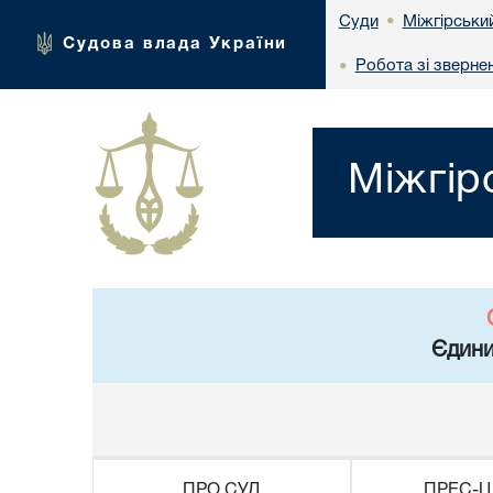
Міжгірськи
Суди
•
Судова влада України
Робота зі зверне
•
Міжгір
Єдини
ПРО СУД
ПРЕС-Ц