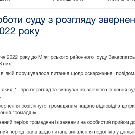
 роботи суду з розгляду зверне
2022 року
іччя 2022 року до Міжгірського районного суду Закарпатсь
З них:
а, в якій порушувалося питання щодо оскарження повідо
 з яких: 1- про перегляд та скасування заочного рішення с
.
ення розглянуто, громадянам надано відповіді з дотрим
ення громадян».
й період громадяни із заявами на особистий прийом до 
 період заяв щодо питань виявлення недоліків у діяльнос