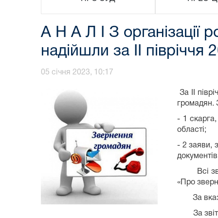
А Н А Л І З організації
надійшли за ІІ півріччя 
05 січня 2023, 10:17
За ІІ півр
громадян. 
- 1 скарг
області;
- 2 заяви,
документів
Всі зверн
«Про зверн
За вказани
За звітний