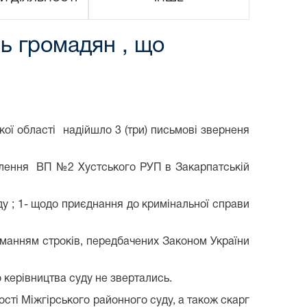
нь громадян , що
кої області надійшло 3 (три) письмові зверненя
млення ВП №2 Хустського РУП в Закарпатській
уду ; 1- щодо приєднання до кримінальної справи
анням строків, передбачених Законом України
керівництва суду не звертались.
ті Міжгірського районного суду, а також скарг