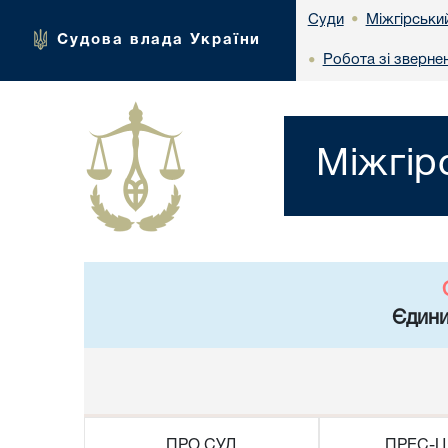
Міжгірськи
Суди
•
Судова влада України
Робота зі зверне
•
Міжгір
Єдини
ПРО СУД
ПРЕС-Ц