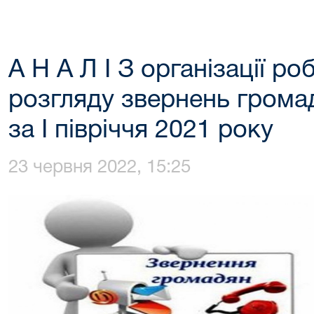
А Н А Л І З організації ро
розгляду звернень грома
за І півріччя 2021 року
23 червня 2022, 15:25