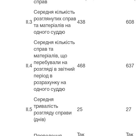
справ
Середня кількість
розглянутих справ
II.3
438
608
та матеріалів на
одного суддю
Середня кількість
справ та
матеріалів, що
перебували на
II.4
468
637
розгляді в звітний
період в
розрахунку на
одного суддю
Середня
тривалість
II.5
25
27
розгляду справи
(днів)
Так
Так