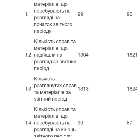
матеріалів, що
перебувають на
I.1
99
90
розгляді на
початок звітного
періоду
Кількість справ та
матеріалів, що
I.2
надійшли на
1304
182
розгляд за звітний
період
Кількість
розглянутих справ
I.3
1313
182
та матеріалів за
звітний період
Кількість справ та
матеріалів, що
I.4
перебувають на
90
87
розгляді на кінець
звітного періоду