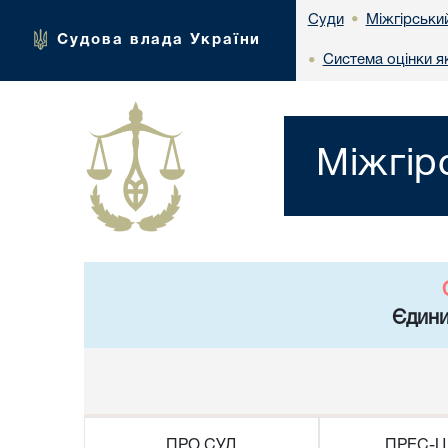
Міжгірськи
Суди
•
Судова влада України
Система оцінки я
•
Міжгір
Єдини
ПРО СУД
ПРЕС-Ц