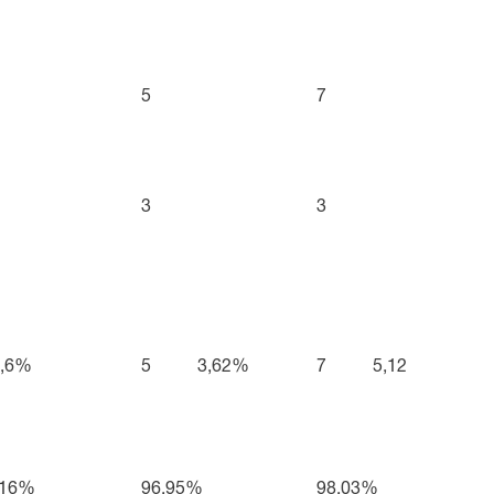
5
7
3
3
4,6%
5
3,62%
7
5,12
,16%
96,95%
98,03%