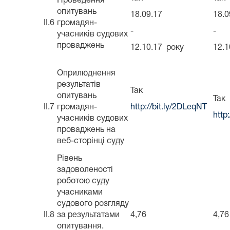
Проведення
опитувань
18.09.17
18.0
II.6
громадян-
-
-
учасників судових
проваджень
12.10.17 року
12.1
Оприлюднення
результатів
Так
опитувань
Так
II.7
громадян-
http://bit.ly/2DLeqNT
http
учасників судових
проваджень на
веб-сторінці суду
Рівень
задоволеності
роботою суду
учасниками
судового розгляду
II.8
за результатами
4,76
4,76
опитування.