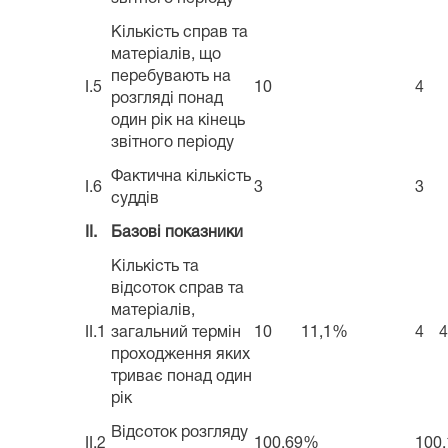
Кількість справ та
матеріалів, що
перебувають на
I.5
10
4
розгляді понад
один рік на кінець
звітного періоду
Фактична кількість
I.6
3
3
суддів
II.
Базові показники
Кількість та
відсоток справ та
матеріалів,
II.1
загальний термін
10
11,1%
4
проходження яких
триває понад один
рік
Відсоток розгляду
II.2
100,69%
100