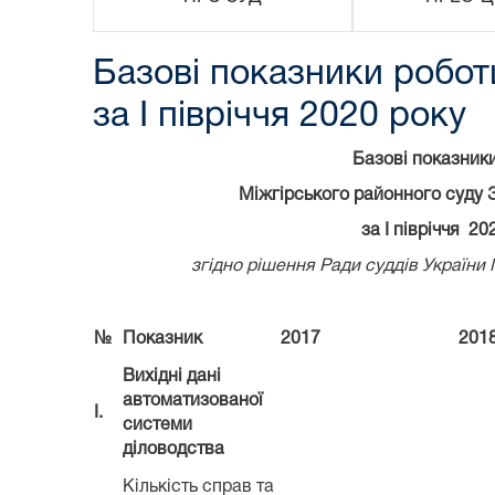
Базові показники робот
за І півріччя 2020 року
Базові показник
Міжгірського районного суду 
за І півріччя 20
згідно рішення Ради суддів України 
№
Показник
2017
201
Вихідні дані
автоматизованої
І.
системи
діловодства
Кількість справ та