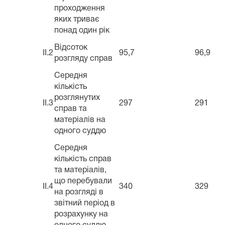
проходження
яких триває
понад один рік
Відсоток
II.2
95,7
96,9
розгляду справ
Середня
кількість
розглянутих
II.3
297
291
справ та
матеріалів на
одного суддю
Середня
кількість справ
та матеріалів,
що перебували
II.4
340
329
на розгляді в
звітний період в
розрахунку на