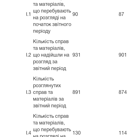
та матеріалів,
що перебувають
I.1
90
87
на розгляді на
початок звітного
періоду
Кількість справ
та матеріалів,
I.2
що надійшли на
931
901
розгляд за
звітний період
Кількість
розглянутих
I.3
справ та
891
874
матеріалів за
звітний період
Кількість справ
та матеріалів,
що перебувають
I.4
130
114
на розгляді на