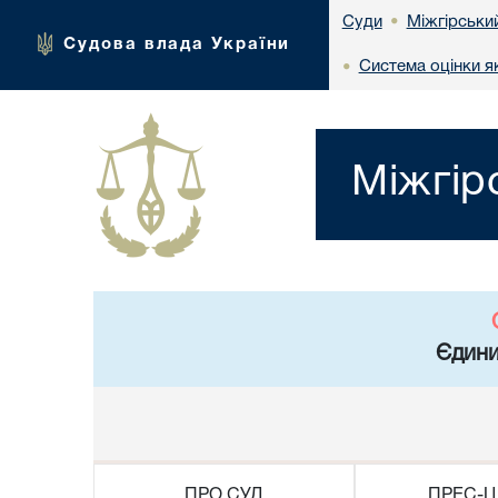
Міжгірськи
Суди
•
Судова влада України
Система оцінки я
•
Міжгір
Єдини
ПРО СУД
ПРЕС-Ц