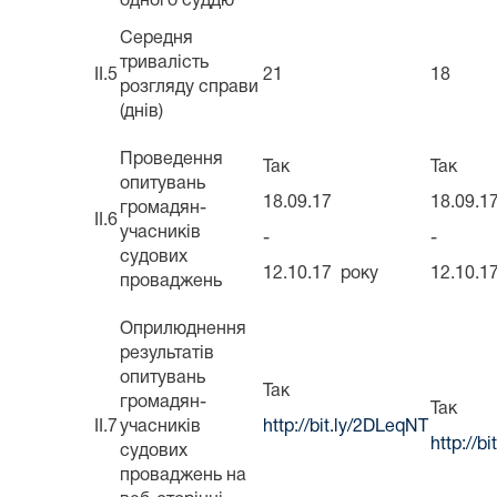
одного суддю
Середня
тривалість
II.5
21
18
розгляду справи
(днів)
Проведення
Так
Так
опитувань
18.09.17
18.09.1
громадян-
II.6
учасників
-
-
судових
12.10.17 року
12.10.1
проваджень
Оприлюднення
результатів
опитувань
Так
громадян-
Так
II.7
учасників
http://bit.ly/2DLeqNT
http://b
судових
проваджень на