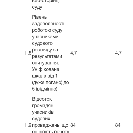
веб-сторінці
суду
Рівень
задоволеності
роботою суду
учасниками
судового
розгляду за
II.8
4,7
4,7
результатами
опитування.
Уніфікована
шкала від 1
(дуже погано) до
5 (відмінно)
Відсоток
громадян-
учасників
судових
II.9
проваджень, що
84
84
оцінюють роботу