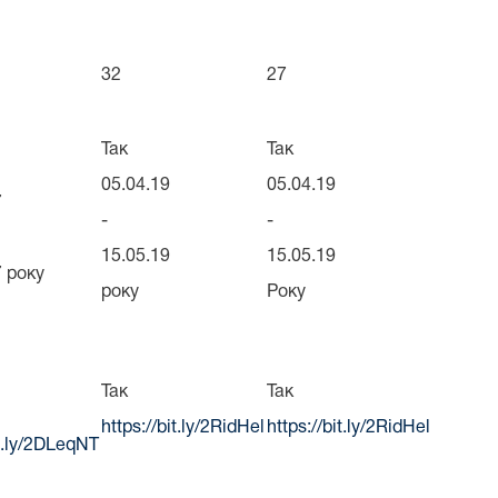
32
27
Так
Так
05.04.19
05.04.19
7
-
-
15.05.19
15.05.19
7 року
року
Року
Так
Так
https://bit.ly/2RidHel
https://bit.ly/2RidHel
it.ly/2DLeqNT