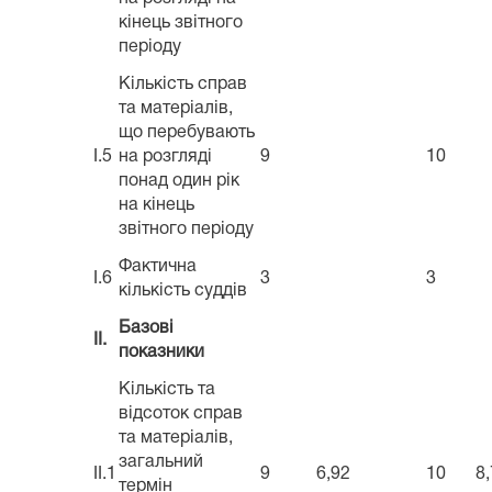
кінець звітного
періоду
Кількість справ
та матеріалів,
що перебувають
I.5
на розгляді
9
10
понад один рік
на кінець
звітного періоду
Фактична
I.6
3
3
кількість суддів
Базові
II.
показники
Кількість та
відсоток справ
та матеріалів,
загальний
II.1
9
6,92
10
8
термін