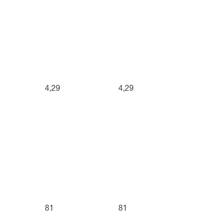
4,29
4,29
81
81