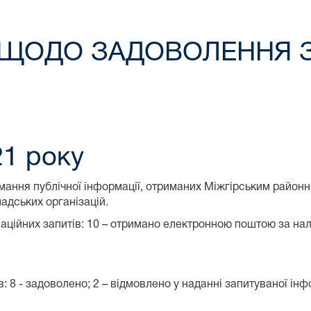
слі ЩОДО ЗАДОВОЛЕННЯ 
021 року
тримання публічної інформації, отриманих Міжгірським район
мадських організацій.
рмаційних запитів: 10 – отримано електронною поштою за нал
: 8 - задоволено; 2 – відмовлено у наданні запитуваної ін