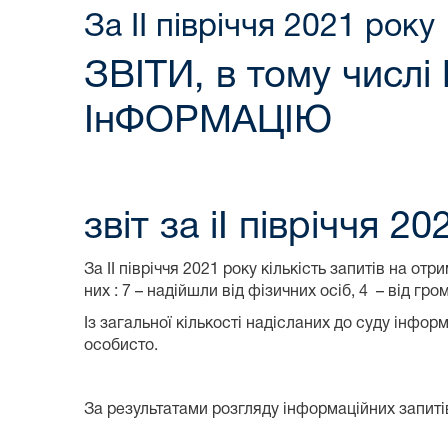
За ІІ півріччя 2021 року
ЗВІТИ, в тому чи
ІнФОРМАЦІЮ
звіт за іІ півріччя 2
За ІІ півріччя 2021 року кількість запитів на о
них : 7 – надійшли від фізичних осіб, 4 – від гро
Із загальної кількості надісланих до суду інфо
особисто.
За результатами розгляду інформаційних запитів