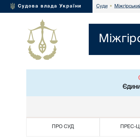
Міжгірськи
Судова влада України
Суди
•
Міжгір
Єдини
ПРО СУД
ПРЕС-Ц