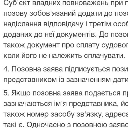
Суб'єкт владних повноважень при п
позову зобов'язаний додати до поз
надіслання відповідачу і третім осо
доданих до неї документів. До позо
також документ про сплату судового
коли його не належить сплачувати.
4. Позовна заява підписується поз
представником із зазначенням дати 
5. Якщо позовна заява подається п
зазначаються ім'я представника, й
також номер засобу зв'язку, адрес
такі є. Одночасно з позовною заяв