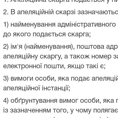
1. Апеляційна скарга подається у п
2. В апеляційній скарзі зазначаютьс
1) найменування адміністративного с
до якого подається скарга;
2) ім'я (найменування), поштова ад
апеляційну скаргу, а також номер з
електронної пошти, якщо такі є;
3) вимоги особи, яка подає апеляцій
апеляційної інстанції;
4) обґрунтування вимог особи, яка 
із зазначенням того, у чому поляга