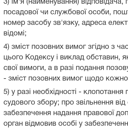
3) ім'я (найменування) відповідача,
посадової чи службової особи, пош
номер засобу зв'язку, адреса елект
відомі;
4) зміст позовних вимог згідно з ч
цього Кодексу і виклад обставин, 
свої вимоги, а в разі подання позов
- зміст позовних вимог щодо кожног
5) у разі необхідності - клопотання
судового збору; про звільнення від
забезпечення надання правової доп
орган відмовив особі у забезпеченн