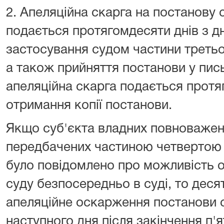
2. Апеляційна скарга на постанову с
подається протягомдесяти днів з дн
застосування судом частини третьої
а також прийняття постанови у пи
апеляційна скарга подається протя
отримання копії постанови.
Якщо суб'єкта владних повноважень
передбачених частиною четвертою с
було повідомлено про можливість о
суду безпосередньо в суді, то деся
апеляційне оскарження постанови 
наступного дня після закінчення п'