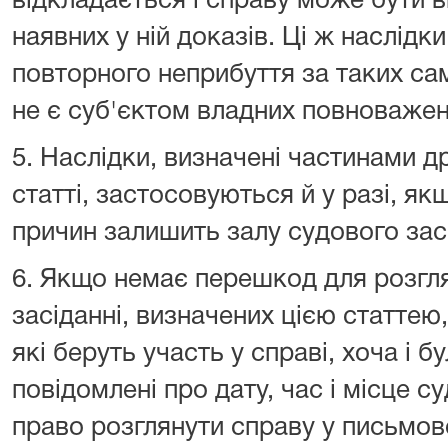
відкладається і справу може бути в
наявних у ній доказів. Ці ж наслідк
повторного неприбуття за таких сам
не є суб'єктом владних повноважен
5. Наслідки, визначені частинами д
статті, застосовуються й у разі, я
причин залишить залу судового зас
6. Якщо немає перешкод для розгл
засіданні, визначених цією статтею,
які беруть участь у справі, хоча і 
повідомлені про дату, час і місце с
право розглянути справу у письмов