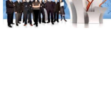
наказ
Закарпатс