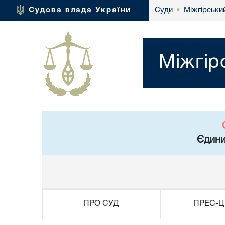
Міжгірськи
Судова влада України
Суди
•
Міжгір
Єдини
ПРО СУД
ПРЕС-Ц