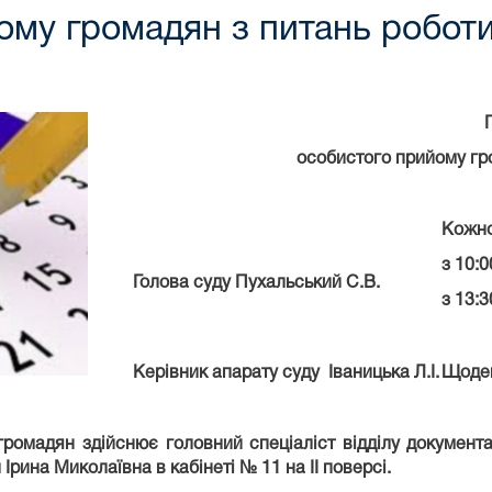
ому громадян з питань роботи
особистого прийому гр
Кожно
з 10:0
Голова суду Пухальський С.В.
з 13:3
Керівник апарату суду Іваницька Л.І.
Щоден
ромадян здійснює головний спеціаліст відділу документа
рина Миколаївна в кабінеті № 11 на ІІ поверсі.