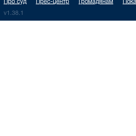
Про суд
Прес-центр
Громадянам
Пока
v1.38.1