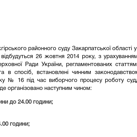
жгірського районного суду Закарпатської області 
 відбудуться 26 жовтня 2014 року,
з урахуванням
ерховної Ради України, регламентованих стаття
а в спосіб, встановлені чинним законодавством
оку № 16 під час виборчого процесу роботу судд
уде організовано наступним чином:
ини до 24.00 години
;
4.00 години
;