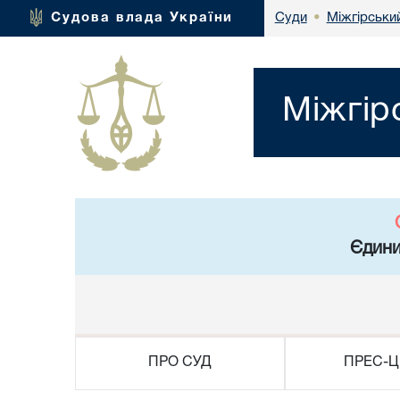
Міжгірськи
Судова влада України
Суди
•
Міжгір
Єдини
ПРО СУД
ПРЕС-Ц