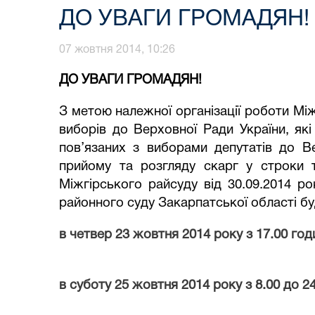
ДО УВАГИ ГРОМАДЯН!
07 жовтня 2014, 10:26
ДО УВАГИ ГРОМАДЯН!
З метою належної організації роботи Мі
виборів до Верховної Ради України, які
пов’язаних з виборами депутатів до В
прийому та розгляду скарг у строки т
Міжгірського райсуду від 30.09.2014 р
районного суду Закарпатської області б
в
четвер
2
3 жовтня
201
4
року з 17.00 год
в суботу 2
5
жовт
ня 201
4
року з 8.00 до 2