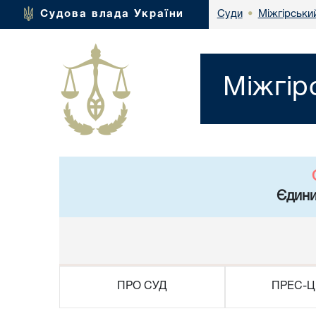
Міжгірськи
Судова влада України
Суди
•
Міжгір
Єдини
ПРО СУД
ПРЕС-Ц