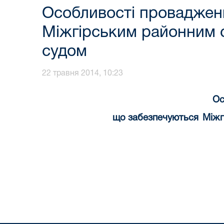
Особливості проваджень
Міжгірським районним с
судом
22 травня 2014, 10:23
Ос
що забезпечуються
Міжг