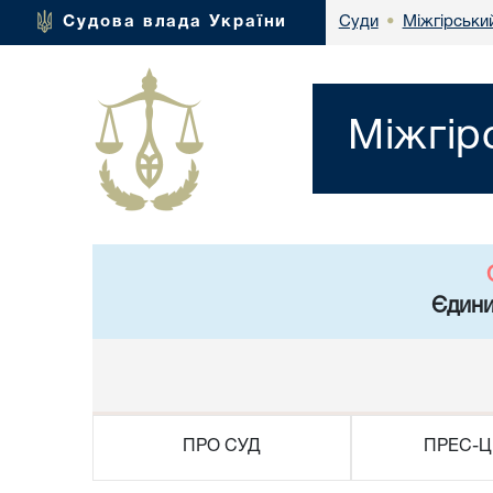
Міжгірськи
Судова влада України
Суди
•
Міжгір
Єдини
ПРО СУД
ПРЕС-Ц