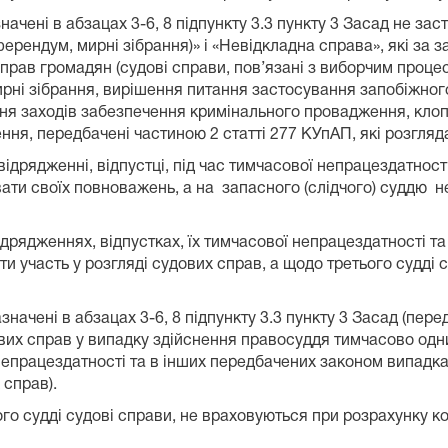
ачені в абзацах 3-6, 8 підпункту 3.3 пункту 3 Засад не за
ендум, мирні зібрання)» і «Невідкладна справа», які за 
рав громадян (судові справи, пов’язані з виборчим проце
рні зібрання, вирішення питання застосування запобіжного
ння заходів забезпечення кримінального провадження, клоп
ння, передбачені частиною 2 статті 277 КУпАП, які розгляд
 відрядженні, відпустці, під час тимчасової непрацездатнос
вати своїх повноважень, а на запасного (слідчого) суддю н
ідрядженнях, відпустках, їх тимчасової непрацездатності т
и участь у розгляді судових справ, а щодо третього судді 
начені в абзацах 3-6, 8 підпункту 3.3 пункту 3 Засад (пер
вих справ у випадку здійснення правосуддя тимчасово од
ї непрацездатності та в інших передбачених законом випадк
 справ).
ного судді судові справи, не враховуються при розрахунку 