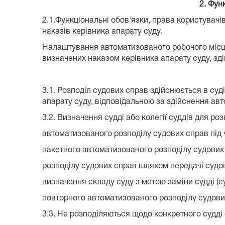
2. Фун
2.1.Функціональні обов'язки, права користувачі
наказів керівника апарату суду.
Налаштування автоматизованого робочого місця 
визначених наказом керівника апарату суду, зді
3.1. Розподіл судових справ здійснюється в суд
апарату суду, відповідальною за здійснення ав
3.2. Визначення судді або колегії суддів для 
автоматизованого розподілу судових справ під ч
пакетного автоматизованого розподілу судових с
розподілу судових справ шляхом передачі судов
визначення складу суду з метою заміни судді (су
повторного автоматизованого розподілу судови
3.3. Не розподіляються щодо конкретного судді