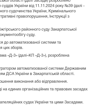
ької області (далі Засади) розроблено
уддів України від 11.11.2024 року №39 (далі -
вного судочинства України, Кримінального
тративні правопорушення, Інструкції з
іжгірського районного суду Закарпатської
окументообігу суду.
ся до автоматизованої системи та
я цих зборів.
ама «Д-3» (далі–КП «Д-3»), розроблена
ністратором автоматизованої системи Державним
ям ДСА України в Закарпатській області.
вершення виконання або відправлення.
ді на єдиних організаційних та правових засадах
 апеляційних судах України та цими Засадами.