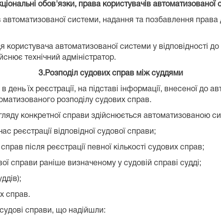
кціональні обов'язки, права користувачів автоматизованої 
в автоматизованої системи, надання та позбавлення права д
користувача автоматизованої системи у відповідності до ф
йснює технічний адміністратор.
3.Розподіл судових справ між суддями
і в день їх реєстрації, на підставі інформації, внесеної д
томатизованого розподілу судових справ.
розгляду конкретної справи здійснюється автоматизованою 
ас реєстрації відповідної судової справи;
прав після реєстрації певної кількості судових справ;
ої справи раніше визначеному у судовій справі судді;
ддів);
х справ.
 судові справи, що надійшли: