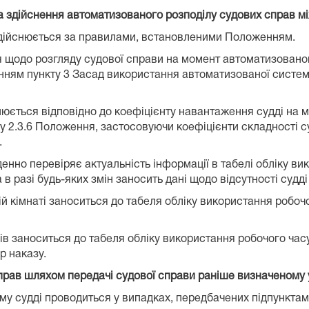
 здійснення автоматизованого розподілу судових справ м
здійснюється за правилами, встановленими Положенням.
 щодо розгляду судової справи на момент автоматизованог
ванням пункту 3 Засад використання автоматизованої систем
нюється відповідно до коефіцієнту навантаження судді на 
ту 2.3.6 Положення, застосовуючи коефіцієнти складності 
.
денно перевіряє актуальність інформації в табелі обліку ви
в разі будь-яких змін заносить дані щодо відсутності судді
ій кімнаті заноситься до табеля обліку використання робоч
дів заноситься до табеля обліку використання робочого часу 
р наказу.
справ шляхом передачі
судової справи раніше визначеному у
 судді проводиться у випадках, передбачених підпунктами 2.3.