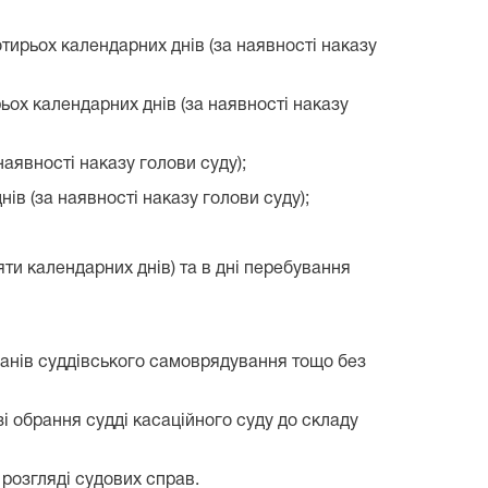
отирьох календарних днів (за наявності наказу
рьох календарних днів (за наявності наказу
наявності наказу голови суду);
нів (за наявності наказу голови суду);
яти календарних днів) та в дні перебування
органів суддівського самоврядування тощо без
зі обрання судді касаційного суду до складу
розгляді судових справ.