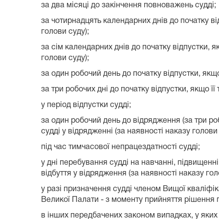
за два місяці до закінчення повноважень судді;
за чотирнадцять календарних днів до початку ві
голови суду);
за сім календарних днів до початку відпустки, я
голови суду);
за один робочий день до початку відпустки, якщо
за три робочих дні до початку відпустки, якщо її
у період відпустки судді;
за один робочий день до відрядження (за три ро
судді у відрядженні (за наявності наказу голови 
під час тимчасової непрацездатності судді;
у дні перебування судді на навчанні, підвищенні
відбуття у відрядження (за наявності наказу гол
у разі призначення судді членом Вищої кваліфіка
Великої Палати - з моменту прийняття рішення 
в інших передбачених законом випадках, у яких