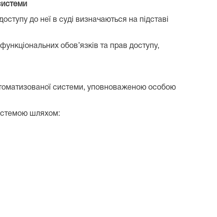
системи
оступу до неї в суді визначаються на підставі
ункціональних обов’язків та прав доступу,
о автоматизованої системи, уповноваженою особою
системою шляхом: