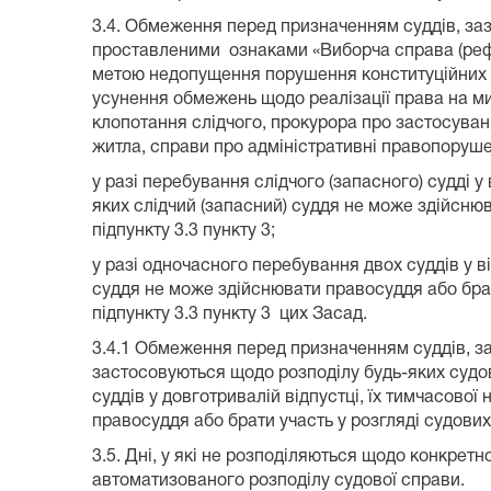
3.4. Обмеження перед призначенням суддів, зазн
проставленими ознаками «Виборча справа (рефер
метою недопущення порушення конституційних п
усунення обмежень щодо реалізації права на ми
клопотання слідчого, прокурора про застосува
житла, справи про адміністративні правопоруше
у разі перебування слідчого (запасного) судді у
яких слідчий (запасний) суддя не може здійсню
підпункту 3.3 пункту 3;
у разі одночасного перебування двох суддів у в
суддя не може здійснювати правосуддя або брат
підпункту 3.3 пункту 3 цих Засад.
3.4.1 Обмеження перед призначенням суддів, заз
застосовуються щодо розподілу будь-яких судо
суддів у довготривалій відпустці, їх тимчасово
правосуддя або брати участь у розгляді судових
3.5. Дні, у які не розподіляються щодо конкрет
автоматизованого розподілу судової справи.