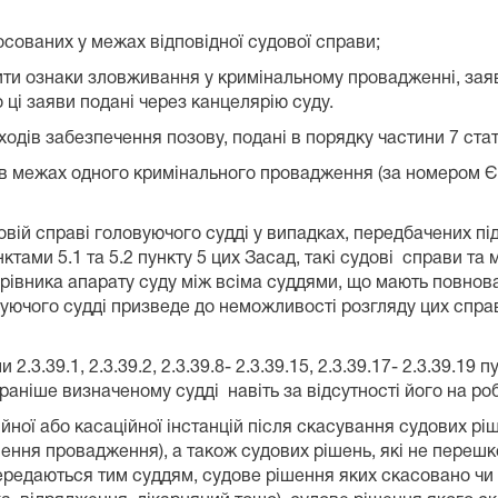
осованих у межах відповідної судової справи;
стити ознаки зловживання у кримінальному провадженні, заяв
о ці заяви подані через канцелярію суду.
одів забезпечення позову, подані в порядку частини 7 стат
ли в межах одного кримінального провадження (за номером
овій справі головуючого судді у випадках, передбачених підпу
унктами 5.1 та 5.2 пункту 5 цих Засад, такі судові справи 
івника апарату суду між всіма суддями, що мають повнов
овуючого судді призведе до неможливості розгляду цих справ
.3.39.1, 2.3.39.2, 2.3.39.8- 2.3.39.15, 2.3.39.17- 2.3.39.19 
раніше визначеному судді навіть за відсутності його на роб
ційної або касаційної інстанцій після скасування судових 
инення провадження), а також судових рішень, які не пере
передаються тим суддям, судове рішення яких скасовано чи