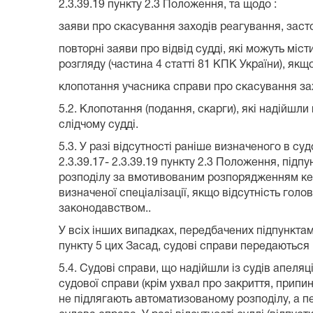
2.3.39.19 пункту 2.3 Положення, та щодо :
заяви про скасування заходів реагування, заст
повторні заяви про відвід судді, які можуть мі
розгляду (частина 4 статті 81 КПК України), якщ
клопотання учасника справи про скасування зах
5.2. Клопотання (подання, скарги), які надійш
слідчому судді.
5.3. У разі відсутності раніше визначеного в суд
2.3.39.17- 2.3.39.19 пункту 2.3 Положення, підп
розподілу за вмотивованим розпорядженням кер
визначеної спеціалізації, якщо відсутність гол
законодавством..
У всіх інших випадках, передбачених підпунктами 2
пункту 5 цих Засад, судові справи передаються 
5.4. Судові справи, що надійшли із судів апеля
судової справи (крім ухвал про закриття, прип
не підлягають автоматизованому розподілу, а 