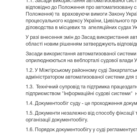
1.1. Засади використання автоматизованої сист
відповідно до Положення про автоматизовану си
Положення) та враховуючи вимоги Закону Україн
процесуального кодексу України, Цивільного пр
діловодства в місцевих та апеляційних судах Укра
У разі внесення змін до Засад використання ав
області новим рішенням затверджують відповідн
Засади використання автоматизованої системи д
оприлюднюються на вебпорталі судової влади Ук
1.2. У Міжгірському районному суді Закарпатськ
адміністратором автоматизованої системи для з
1.3. Технічний супровід та підтримка працезда
підприємством "Інформаційні судові системи" н
1.4. Документообіг суду - це проходження доку
1.5. Документи незалежно від способу фіксації 
організації документообігу.
1.6. Порядок документообігу у суді регламенту