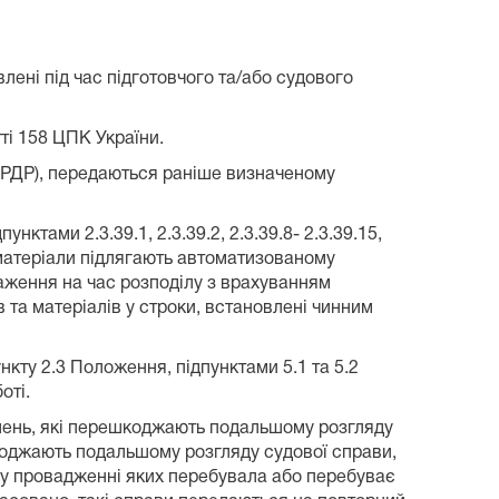
лені під час підготовчого та/або судового
ті 158 ЦПК України.
 ЄРДР), передаються раніше визначеному
нктами 2.3.39.1, 2.3.39.2, 2.3.39.8- 2.3.39.15,
та матеріали підлягають автоматизованому
аження на час розподілу з врахуванням
 та матеріалів у строки, встановлені чинним
пункту 2.3 Положення, підпунктами 5.1 та 5.2
оті.
рішень, які перешкоджають подальшому розгляду
шкоджають подальшому розгляду судової справи,
 у провадженні яких перебувала або перебуває