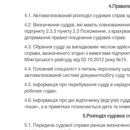
4.
Правила
4.1. Автоматизований розподіл судових справ 
4.2 Визначення суддів, які мають повноваження
підпункту 2.3.3 пункту 2.3 Положення, з враху
дотримання правил поєднання судових справ.
4.3. Обрання судді за випадковим числом здійс
справи, визначеного згідно з вимогами підпунк
Міжгірського райсуду від 02.10.2012 року №15. 
4.4. Головний спеціаліст з питань персоналу що
автоматизованій системі документообігу суду та 
4.5. Інформація про перебування судді в нарадч
робочих годин.
4.6. Інформація про дні відпочинку (відгули) суд
«Інше», а в примітках позначається дата та номе
5.Розподіл судових 
5.1. Передача судової справи раніше визначеному