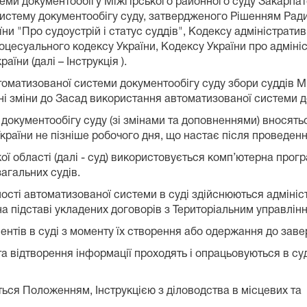
еми документообігу Міжгірського районного суду Закарпатс
стему документообігу суду, затвердженого Рішенням Ради с
и "Про судоустрій і статус суддів", Кодексу адміністрати
оцесуального кодексу України, Кодексу України про адмініс
їни (далі – Інструкція ).
томатизованої системи документообігу суду збори суддів М
і зміни до Засад використання автоматизованої системи д
окументообігу суду (зі змінами та доповненнями) вносять
раїни не пізніше робочого дня, що настає після проведенн
ої області (далі - суд) використовується комп’ютерна прогр
агальних судів.
тності автоматизованої системи в суді здійснюються адмі
а підставі укладених договорів з Територіальним управлінн
ментів в суді з моменту їх створення або одержання до за
та відтворення інформації проходять і опрацьовуються в су
ється Положенням, Інструкцією з діловодства в місцевих та