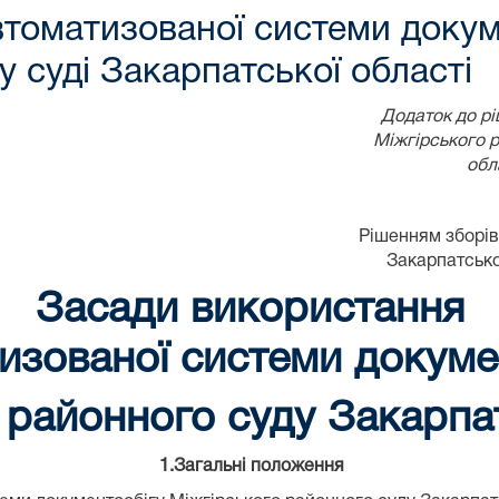
томатизованої системи докуме
 суді Закарпатської області
Додаток д
Міжгірського
обл
Рішенням зборів
Закарпатсько
Засади використання
изованої системи докуме
 районного суду Закарпат
1.
Загальні положення