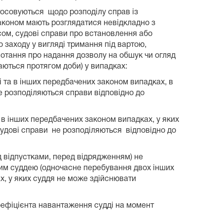
стосовуються щодо розподілу справ із
законом мають розглядатися невідкладно з
сом, судові справи про встановлення або
 заходу у вигляді тримання під вартою,
отання про надання дозволу на обшук чи огляд
аються протягом доби) у випадках:
ті та в інших передбачених законом випадках, в
е розподіляються справи відповідно до
а в інших передбачених законом випадках, у яких
судові справи не розподіляються відповідно до
ед відпустками, перед відрядженням) не
ним суддею (одночасне перебування двох інших
ах, у яких суддя не може здійснювати
коефіцієнта навантаження судді на момент