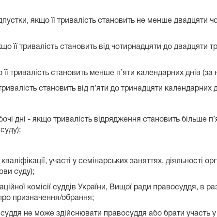
дпустки, якщо її тривалість становить не менше двадцяти ч
кщо її тривалість становить від чотирнадцяти до двадцяти т
 її тривалість становить менше п’яти календарних днів (за 
 тривалість становить від п’яти до тринадцяти календарних д
бочі дні - якщо тривалість відрядження становить більше п’
суду);
 кваліфікації, участі у семінарських заняттях, діяльності 
ови суду);
ційної комісії суддів України, Вищої ради правосуддя, в ра
про призначення/обрання;
 суддя не може здійснювати правосуддя або брати участь у 