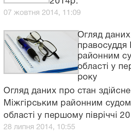
2014р.
07 жовтня 2014, 11:09
Огляд даних
правосуддя 
районним су
області у пе
року
Огляд даних про стан здійсн
Міжгірським районним судом
області у першому півріччі 2
28 липня 2014, 10:55