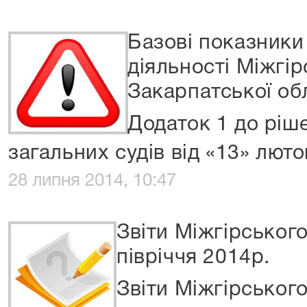
Базові показники
діяльності Міжгі
Закарпатської об
Додаток 1 до ріш
загальних судів від «13» лют
28 липня 2014, 10:47
Звіти Міжгірськог
півріччя 2014р.
Звіти Міжгірськог