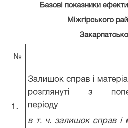
Базові показники ефектив
Міжгірського рай
Закарпатської
№
Залишок справ і матеріал
розглянуті з попе
періоду
1.
в
т
ч
залишок
справ
і
м
.
.