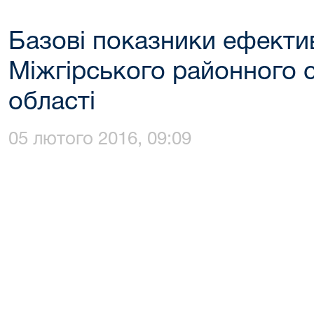
Базові показники ефектив
Міжгірського районного 
області
05 лютого 2016, 09:09
Дода
(до рішення ради с