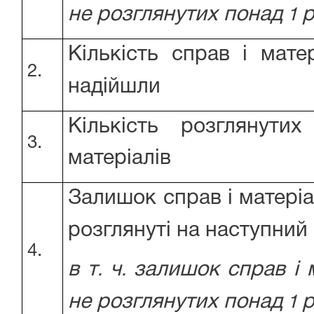
не
розглянутих
понад
р
1
Кількість справ і матер
2.
надійшли
Кількість розглянути
3.
матеріалів
Залишок справ і матеріа
розглянуті на наступний
4.
в
т
ч
залишок
справ
і
м
.
.
не
розглянутих
понад
р
1