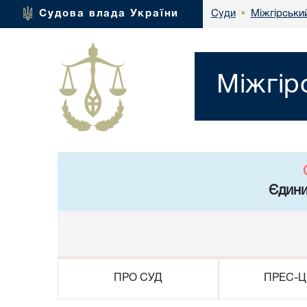
Міжгірськи
Судова влада України
Суди
•
Міжгір
Єдини
ПРО СУД
ПРЕС-Ц