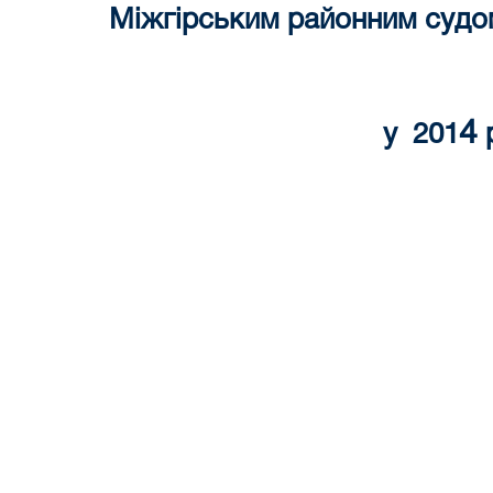
Міжгірським районним судом
4
у
201